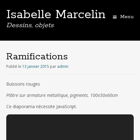
Isabelle Marcelin
Menu
Dessins, objets
Aller
au
contenu
Ramifications
principal
Publié le
13 janvier 2015
par
admin
Buissons rouges
Plâtre sur armature métallique, pigments. 100x50x60cm
Ce diaporama nécessite JavaScript.