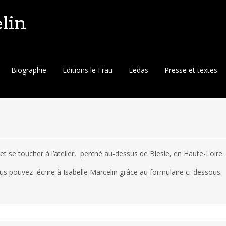
lin
Biographie
Editions le Frau
Ledas
Presse et textes
 et se toucher à l’atelier, perché au-dessus de Blesle, en Haute-Loire.
us pouvez écrire à Isabelle Marcelin grâce au formulaire ci-dessous.