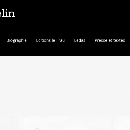
lin
Biographie
Editions le Frau
Ledas
Presse et textes