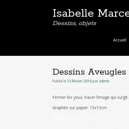
Isabelle Marce
Dessins, objets
Aller
Accueil
au
contenu
principal
Dessins Aveugles
Publié le
12 février 2016
par
admin
Fermer les yeux, tracer l’image qui surgit.
Graphite sur papier. 15x15cm